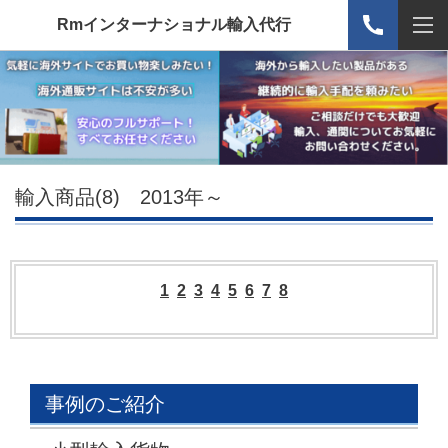
Rmインターナショナル輸入代行
輸入商品(8) 2013年～
1
2
3
4
5
6
7
8
事例のご紹介