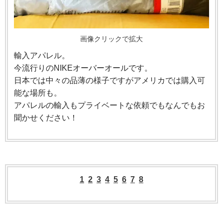
画像クリックで拡大
輸入アパレル。
今流行りのNIKEオーバーオールです。
日本では中々の品薄の様子ですがアメリカでは購入可
能な場所も。
アパレルの輸入もプライベートな依頼でもなんでもお
聞かせください！
1
2
3
4
5
6
7
8